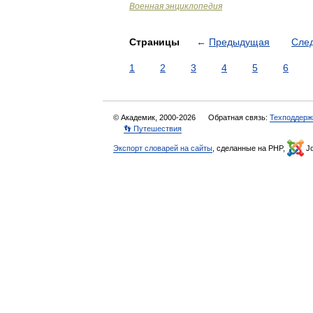
Военная энциклопедия
Страницы
←
Предыдущая
Сле
1
2
3
4
5
6
© Академик, 2000-2026
Обратная связь:
Техподдерж
👣 Путешествия
Экспорт словарей на сайты
, сделанные на PHP,
Jo