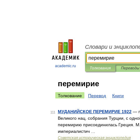
Словари и энциклоп
academic.ru
Толкования
Переводы
перемирие
Толкование
Перевод
Книги
МУДАНИЙСКОЕ ПЕРЕМИРИЕ 1922
— п
111
Великого нац. собрания Турции, с одной
перемирию присоединилась Греция. М. 
империалистич …
Советская историческая энциклопедия