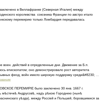
аключено в Виллафранке (Северная Италия) между
рдинского королевства союзника Франции по австро итало
анкскому перемирию только Ломбардия передавалась
е воен. действий в определенные дни. Движение за Б.п.
ялось епископатом; оно демонстрировало рост авторитета
ерывных феод, войн имело широкую поддержку среди&#8230; …
азваниях
СКОЕ ПЕРЕМИРІЕ было заключено 30 янв. 1667 г.
мѣстечкѣ Андрусовѣ, надъ рѣкою Городнею (нынѣ
раснинскаго уѣзда), между Россіей и Польшей, боровшимися за