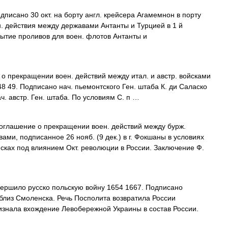
писано 30 окт. на борту англ. крейсера Агамемнон в порту
н. действия между державами Антанты и Турцией в 1 й
ытие проливов для воен. флотов Антанты и
 прекращении воен. действий между итал. и австр. войсками
8 49. Подписано нач. пьемонтского Ген. штаба К. ди Саласко
ач. австр. Ген. штаба. По условиям С. п …
глашение о прекращении воен. действий между бурж.
ми, подписанное 26 нояб. (9 дек.) в г. Фокшаны в условиях
сках под влиянием Окт. революции в России. Заключение Ф.
ершило русско польскую войну 1654 1667. Подписано
 близ Смоленска. Речь Посполита возвратила России
изнала вхождение Левобережной Украины в состав России.