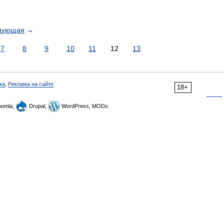
дующая
→
7
8
9
10
11
12
13
ка
,
Реклама на сайте
18+
omla,
Drupal,
WordPress, MODx.