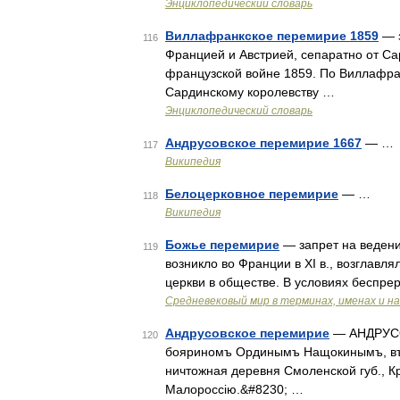
Энциклопедический словарь
Виллафранкское перемирие 1859
— з
116
Францией и Австрией, сепаратно от Са
французской войне 1859. По Виллафр
Сардинскому королевству …
Энциклопедический словарь
Андрусовское перемирие 1667
— …
117
Википедия
Белоцерковное перемирие
— …
118
Википедия
Божье перемирие
— запрет на ведени
119
возникло во Франции в XI в., возглавл
церкви в обществе. В условиях беспр
Средневековый мир в терминах, именах и н
Андрусовское перемирие
— АНДРУСОВ
120
бояриномъ Ординымъ Нащокинымъ, въ 
ничтожная деревня Смоленской губ., К
Малороссію.&#8230; …