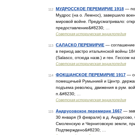
МУДРОССКОЕ ПЕРЕМИРИЕ 1918
— под
112
Мудрос (на о. Лемнос), завершило вое
мировой войне. Предусматривало: откр
предоставление&#8230; …
Советская историческая энциклопедия
САЛАСКО ПЕРЕМИРИЕ
— соглашение о
113
в период австро итальянской войны 184
(Salasco, отсюда назв.) и ген. Гессом н
Советская историческая энциклопедия
ФОКШАНСКОЕ ПЕРЕМИРИЕ 1917
— со
114
помещичьей Румынией и Центр. держава
подъема революц. движения в рум. вой
п.&#8230; …
Советская историческая энциклопедия
Андрусовское перемирие 1667
— зав
115
30 января (9 февраля) в д. Андрусово,
Смоленскую и Черниговскую земли, пр
Подтверждено&#8230; …